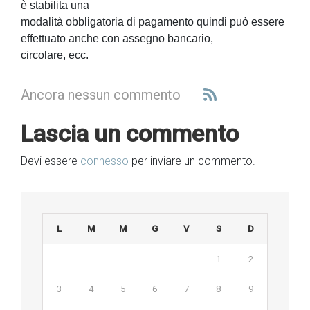
è stabilita una
modalità obbligatoria di pagamento quindi può essere
effettuato anche con assegno bancario,
circolare, ecc.
Ancora nessun commento
Lascia un commento
Devi essere
connesso
per inviare un commento.
L
M
M
G
V
S
D
1
2
3
4
5
6
7
8
9