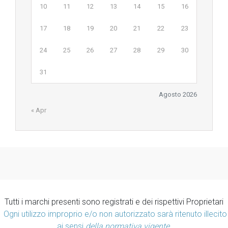
10
11
12
13
14
15
16
17
18
19
20
21
22
23
24
25
26
27
28
29
30
31
Agosto 2026
« Apr
Tutti i marchi presenti sono registrati e dei rispettivi Proprietari
Ogni utilizzo improprio e/o non autorizzato sarà ritenuto illecito
ai sensi
della normativa vigente.