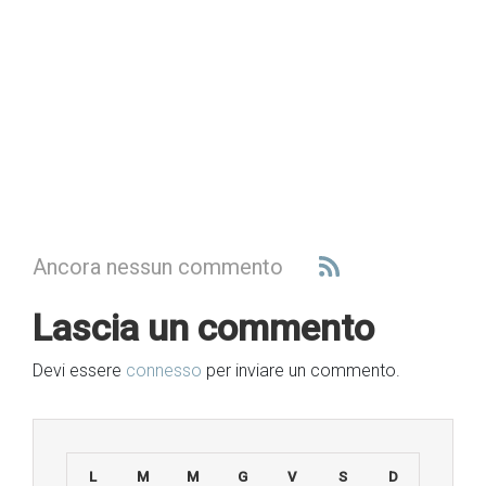
Ancora nessun commento
Lascia un commento
Devi essere
connesso
per inviare un commento.
L
M
M
G
V
S
D