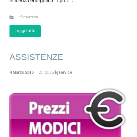
efficenza energetica ” tipo 1 “.
informazioni
Leggi tutto
ASSISTENZE
4 Marzo 2015
Scritto da
lgservice