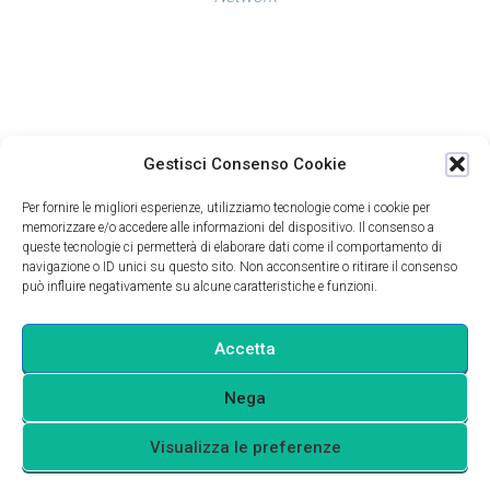
Gestisci Consenso Cookie
Per fornire le migliori esperienze, utilizziamo tecnologie come i cookie per
memorizzare e/o accedere alle informazioni del dispositivo. Il consenso a
queste tecnologie ci permetterà di elaborare dati come il comportamento di
navigazione o ID unici su questo sito. Non acconsentire o ritirare il consenso
può influire negativamente su alcune caratteristiche e funzioni.
Accetta
Nega
Visualizza le preferenze