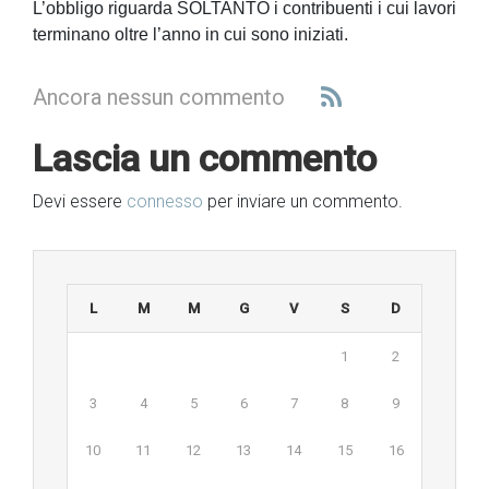
L’obbligo riguarda SOLTANTO i contribuenti i cui lavori
terminano oltre l’anno in cui sono iniziati.
Ancora nessun commento
Lascia un commento
Devi essere
connesso
per inviare un commento.
L
M
M
G
V
S
D
1
2
3
4
5
6
7
8
9
10
11
12
13
14
15
16